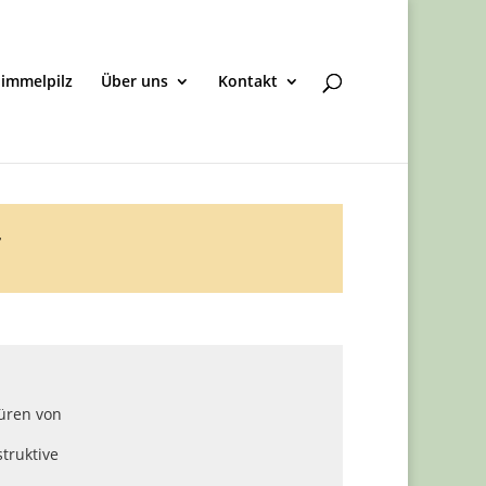
immelpilz
Über uns
Kontakt
r
üren von
truktive